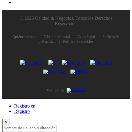
© 2026 Calidad & Negocios. Todos los Derechos
Reservados.
Quiénes somos
|
Código editorial
|
Aviso legal
|
Política de
privacidad
|
Política de cookies
Developed by:
Registro en
Registro
×
Nombre de usuario o dirección de correo electrónico