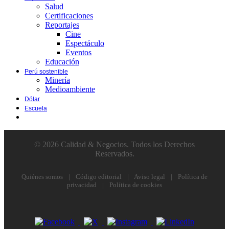
Salud
Certificaciones
Reportajes
Cine
Espectáculo
Eventos
Educación
Perú sostenible
Minería
Medioambiente
Dólar
Escuela
© 2026 Calidad & Negocios. Todos los Derechos
Reservados.
Quiénes somos
|
Código editorial
|
Aviso legal
|
Política de
privacidad
|
Política de cookies