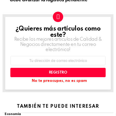
¿Quieres más artículos como
NEWSLETTER
este?
Recibe los mejores artículos de Calidad &
Negocios directamente en tu correo
electrónico!
Dirección
de
correo
electrónico:
No te preocupes, no es spam
TAMBIÉN TE PUEDE INTERESAR
Economía