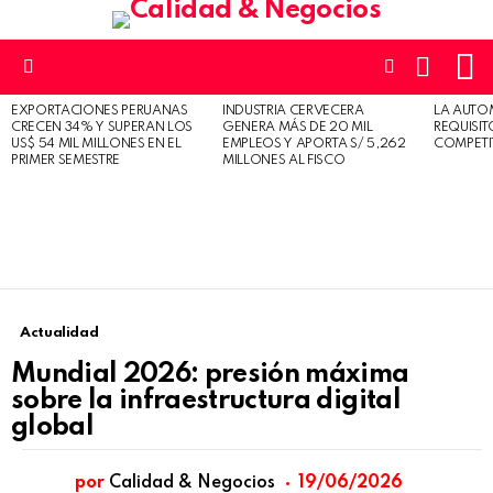
L
CARRO
SWITCH
SKIN
Menu
EXPORTACIONES PERUANAS
INDUSTRIA CERVECERA
LA AUTO
ÚLTIMAS
CRECEN 34% Y SUPERAN LOS
GENERA MÁS DE 20 MIL
REQUISI
HISTORIAS
US$ 54 MIL MILLONES EN EL
EMPLEOS Y APORTA S/ 5,262
COMPETI
PRIMER SEMESTRE
MILLONES AL FISCO
Actualidad
Mundial 2026: presión máxima
sobre la infraestructura digital
global
por
Calidad & Negocios
19/06/2026