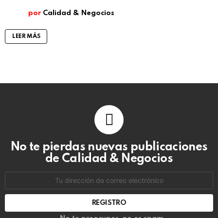
por
Calidad & Negocios
LEER MÁS
No te pierdas nuevas publicaciones
de Calidad & Negocios
Dirección
de
correo
electrónico: