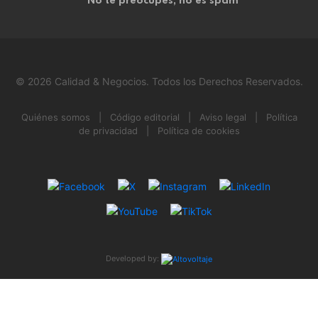
No te preocupes, no es spam
© 2026 Calidad & Negocios. Todos los Derechos Reservados.
Quiénes somos
|
Código editorial
|
Aviso legal
|
Política
de privacidad
|
Política de cookies
Developed by: