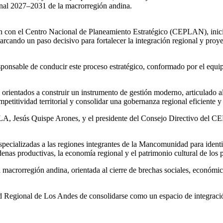
ional 2027–2031 de la macrorregión andina.
on el Centro Nacional de Planeamiento Estratégico (CEPLAN), inici
rcando un paso decisivo para fortalecer la integración regional y proyec
responsable de conducir este proceso estratégico, conformado por el eq
s orientados a construir un instrumento de gestión moderno, articulado
mpetitividad territorial y consolidar una gobernanza regional eficiente y 
RDLA, Jesús Quispe Arones, y el presidente del Consejo Directivo del CE
ecializadas a las regiones integrantes de la Mancomunidad para identific
cadenas productivas, la economía regional y el patrimonio cultural de los
a macrorregión andina, orientada al cierre de brechas sociales, económic
Regional de Los Andes de consolidarse como un espacio de integración 