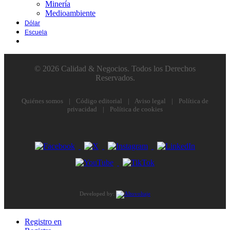
Minería
Medioambiente
Dólar
Escuela
© 2026 Calidad & Negocios. Todos los Derechos
Reservados.
Quiénes somos
|
Código editorial
|
Aviso legal
|
Política de
privacidad
|
Política de cookies
Developed by:
Registro en