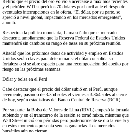
Refirió que el precio del oro volvió a acercarse a máximos recientes
y el petróleo WTI superó los 70 dólares por barril ante el riesgo de
eventuales interrupciones en la oferta. “El dólar, por su parte, se
apreció a nivel global, impactando en los mercados emergentes”,
apuntó.
Respecto a la política monetaria, Lama señaló que el mercado
descuenta ampliamente que la Reserva Federal de Estados Unidos
mantendrá sin cambios su rango de tasas en su próxima reunión.
Añadió que los próximos datos de actividad y empleo en Estados
Unidos serán claves para determinar si el dólar consolida su
fortaleza o si se abre espacio para una recomposición del apetito por
riesgo en las próximas semanas.
Dólar y bolsa en el Perú
Cabe destacar que el precio del dólar subió en el Perú, aunque
levemente, pasando de 3.354 soles el viernes a 3.364 soles al cierre
de hoy, según estadísticas del Banco Central de Reserva (BCR).
Por su parte, la Bolsa de Valores de Lima (IBVL) empezó la jornada
subiendo y en el transcurso de la sesión se tornó mixta, mientras que
Wall Street inició con pérdidas pero posteriormente se dio la vuelta y
en estos momentos presenta sendas ganancias. Los mercados
bursátiles aún no cierran.