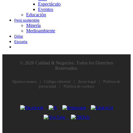
Espectáculo
Eventos
Educación
Perú sostenible
Minería
Medioambiente
Dólar
Escuela
© 2026 Calidad & Negocios. Todos los Derechos
Reservados.
Quiénes somos
|
Código editorial
|
Aviso legal
|
Política de
privacidad
|
Política de cookies