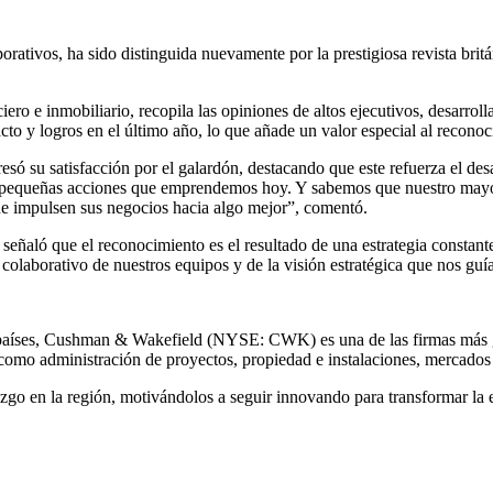
rativos, ha sido distinguida nuevamente por la prestigiosa revista br
o e inmobiliario, recopila las opiniones de altos ejecutivos, desarrollad
cto y logros en el último año, lo que añade un valor especial al recono
 su satisfacción por el galardón, destacando que este refuerza el de
 pequeñas acciones que emprendemos hoy. Y sabemos que nuestro mayor 
ue impulsen sus negocios hacia algo mejor”, comentó.
 señaló que el reconocimiento es el resultado de una estrategia consta
o colaborativo de nuestros equipos y de la visión estratégica que nos gu
 países, Cushman & Wakefield (NYSE: CWK) es una de las firmas más gra
como administración de proyectos, propiedad e instalaciones, mercados d
o en la región, motivándolos a seguir innovando para transformar la ex