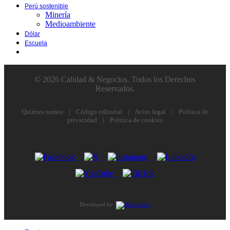
Perú sostenible
Minería
Medioambiente
Dólar
Escuela
© 2026 Calidad & Negocios. Todos los Derechos
Reservados.
Quiénes somos
|
Código editorial
|
Aviso legal
|
Política de
privacidad
|
Política de cookies
Developed by: