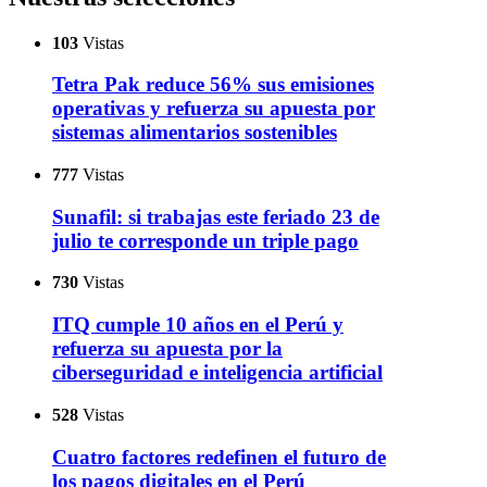
103
Vistas
Tetra Pak reduce 56% sus emisiones
operativas y refuerza su apuesta por
sistemas alimentarios sostenibles
777
Vistas
Sunafil: si trabajas este feriado 23 de
julio te corresponde un triple pago
730
Vistas
ITQ cumple 10 años en el Perú y
refuerza su apuesta por la
ciberseguridad e inteligencia artificial
528
Vistas
Cuatro factores redefinen el futuro de
los pagos digitales en el Perú