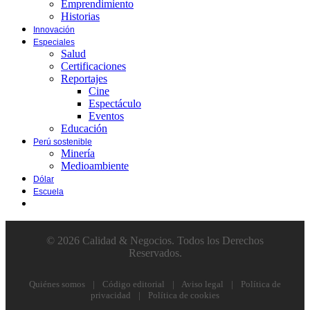
Emprendimiento
Historias
Innovación
Especiales
Salud
Certificaciones
Reportajes
Cine
Espectáculo
Eventos
Educación
Perú sostenible
Minería
Medioambiente
Dólar
Escuela
© 2026 Calidad & Negocios. Todos los Derechos
Reservados.
Quiénes somos
|
Código editorial
|
Aviso legal
|
Política de
privacidad
|
Política de cookies