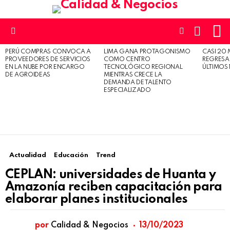
L
CARRO
SWITCH
SKIN
Menu
PERÚ COMPRAS CONVOCA A
LIMA GANA PROTAGONISMO
CASI 20 
ÚLTIMAS
PROVEEDORES DE SERVICIOS
COMO CENTRO
REGRESA
HISTORIAS
EN LA NUBE POR ENCARGO
TECNOLÓGICO REGIONAL
ÚLTIMOS 
DE AGROIDEAS
MIENTRAS CRECE LA
DEMANDA DE TALENTO
ESPECIALIZADO
Actualidad
Educación
Trend
CEPLAN: universidades de Huanta y
Amazonía reciben capacitación para
elaborar planes institucionales
por
Calidad & Negocios
13/10/2023