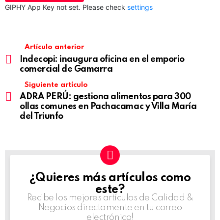
GIPHY App Key not set. Please check
settings
Artículo anterior
Indecopi: inaugura oficina en el emporio
comercial de Gamarra
Siguiente artículo
ADRA PERÚ: gestiona alimentos para 300
ollas comunes en Pachacamac y Villa María
del Triunfo
¿Quieres más artículos como
NEWSLETTER
este?
Recibe los mejores artículos de Calidad &
Negocios directamente en tu correo
electrónico!