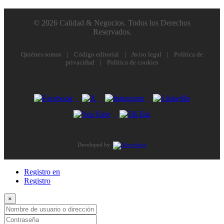
© 2026 Calidad & Negocios. Todos los Derechos
Reservados.
Quiénes somos
|
Código editorial
|
Aviso legal
|
Política de
privacidad
|
Política de cookies
Developed by:
Registro en
Registro
×
Nombre de usuario o dirección de correo electrónico
Contraseña