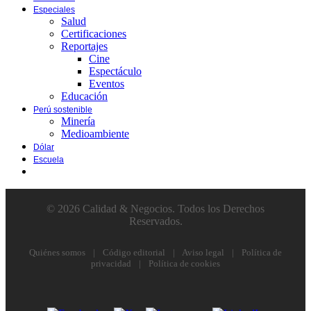
Especiales
Salud
Certificaciones
Reportajes
Cine
Espectáculo
Eventos
Educación
Perú sostenible
Minería
Medioambiente
Dólar
Escuela
© 2026 Calidad & Negocios. Todos los Derechos
Reservados.
Quiénes somos
|
Código editorial
|
Aviso legal
|
Política de
privacidad
|
Política de cookies