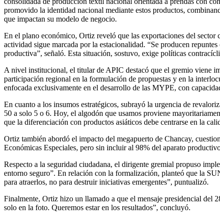
consolidada de producción textil nacional orientada a prendas con c
promovido la identidad nacional mediante estos productos, combinando 
que impactan su modelo de negocio.
En el plano económico, Ortiz reveló que las exportaciones del sector
actividad sigue marcada por la estacionalidad. “Se producen repuntes
productiva”, señaló. Esta situación, sostuvo, exige políticas contracíc
A nivel institucional, el titular de APIC destacó que el gremio viene 
participación regional en la formulación de propuestas y en la inte
enfocada exclusivamente en el desarrollo de las MYPE, con capa
En cuanto a los insumos estratégicos, subrayó la urgencia de revalori
50 a solo 5 o 6. Hoy, el algodón que usamos proviene mayoritariamente 
que la diferenciación con productos asiáticos debe centrarse en la cal
Ortiz también abordó el impacto del megapuerto de Chancay, cuestiona
Económicas Especiales, pero sin incluir al 98% del aparato producti
Respecto a la seguridad ciudadana, el dirigente gremial propuso implem
entorno seguro”. En relación con la formalización, planteó que la SU
para atraerlos, no para destruir iniciativas emergentes”, puntualizó.
Finalmente, Ortiz hizo un llamado a que el mensaje presidencial del 2
solo en la foto. Queremos estar en los resultados”, concluyó.