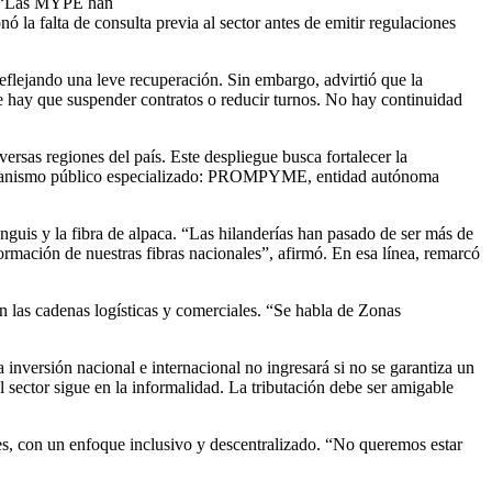
s. “Las MYPE han
la falta de consulta previa al sector antes de emitir regulaciones
eflejando una leve recuperación. Sin embargo, advirtió que la
e hay que suspender contratos o reducir turnos. No hay continuidad
ersas regiones del país. Este despliegue busca fortalecer la
un organismo público especializado: PROMPYME, entidad autónoma
nguis y la fibra de alpaca. “Las hilanderías han pasado de ser más de
ormación de nuestras fibras nacionales”, afirmó. En esa línea, remarcó
 las cadenas logísticas y comerciales. “Se habla de Zonas
 inversión nacional e internacional no ingresará si no se garantiza un
sector sigue en la informalidad. La tributación debe ser amigable
nes, con un enfoque inclusivo y descentralizado. “No queremos estar