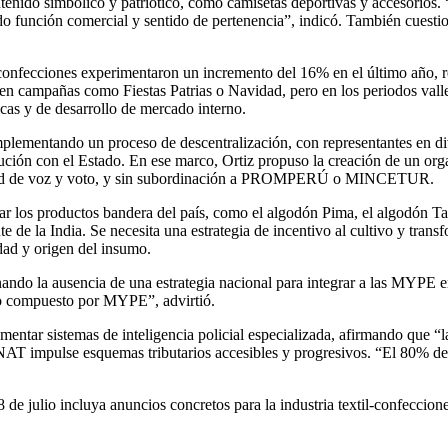
ontenido simbólico y patriótico, como camisetas deportivas y accesorio
función comercial y sentido de pertenencia”, indicó. También cuestionó 
 confecciones experimentaron un incremento del 16% en el último año, r
 en campañas como Fiestas Patrias o Navidad, pero en los periodos vall
licas y de desarrollo de mercado interno.
implementando un proceso de descentralización, con representantes en div
rlocución con el Estado. En ese marco, Ortiz propuso la creación de 
cidad de voz y voto, y sin subordinación a PROMPERÚ o MINCETUR.
zar los productos bandera del país, como el algodón Pima, el algodón Ta
de la India. Se necesita una estrategia de incentivo al cultivo y transf
idad y origen del insumo.
ndo la ausencia de una estrategia nacional para integrar a las MYPE en
vo compuesto por MYPE”, advirtió.
entar sistemas de inteligencia policial especializada, afirmando que “la
NAT impulse esquemas tributarios accesibles y progresivos. “El 80% del 
8 de julio incluya anuncios concretos para la industria textil-confeccio