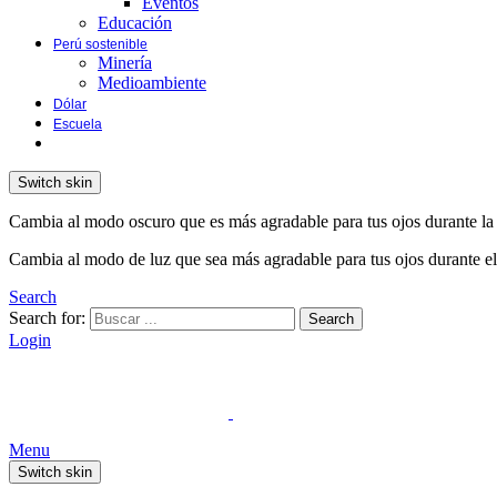
Eventos
Educación
Perú sostenible
Minería
Medioambiente
Dólar
Escuela
Switch skin
Cambia al modo oscuro que es más agradable para tus ojos durante la
Cambia al modo de luz que sea más agradable para tus ojos durante el
Search
Search for:
Search
Login
Menu
Switch skin