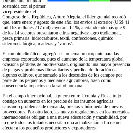
Durante una reunión
sostenida con el primer
vicepresidente del
Congreso de la República, Arturo Alegría, el líder gremial recordó
que, entre enero y agosto de este año, los envíos al exterior (US$ 41
mil 163 millones 717 mil) cayeron -1.1%, alertando además que 9
de los 14 sectores presentaron cifras negativas: agro tradicional,
pesca primaria, hidrocarburos, textil, confecciones, químico,
siderometalúrgica, maderas y ‘varios’.
El cambio climático –agregó– es un tema preocupante para las
empresas exportadoras, pues el aumento de la temperatura global
ocasiona pérdidas de biodiversidad, originando una mayor presencia
de plagas y problemas fitosanitarios y pérdida de floración en
algunos cultivos, que sumado a los descuidos de los campos por
parte de los pequeños y medianos agricultores, traen como
consecuencia impactos en la salud humana.
En el campo internacional, la guerra entre Ucrania y Rusia trajo
consigo un aumento en los precios de los insumos agrícolas,
causando problemas de demanda, precios y búsqueda de nuevos
proveedores. Por otro lado, las nuevas regulaciones en los mercados
internacionales obligan a una nueva adecuación y trazabilidad, por
lo que todos los tratados necesitan una actualización a fin de no
afectar a los pequeños productores y exportadores.