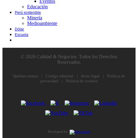
Eventos
Educación
Perú sostenible
Minería
Medioambiente
Dólar
Escuela
© 2026 Calidad & Negocios. Todos los Derechos
Reservados.
Quiénes somos
|
Código editorial
|
Aviso legal
|
Política de
privacidad
|
Política de cookies
Developed by: