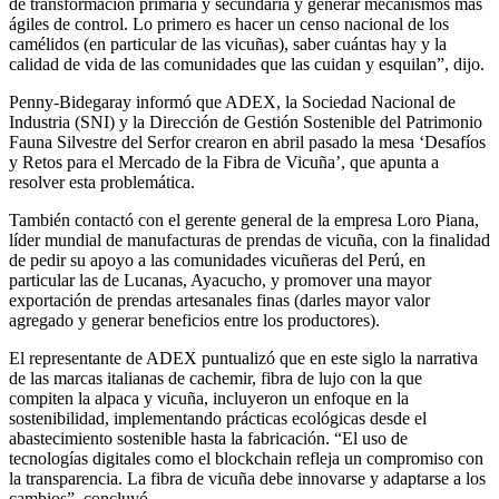
de transformación primaria y secundaria y generar mecanismos más
ágiles de control. Lo primero es hacer un censo nacional de los
camélidos (en particular de las vicuñas), saber cuántas hay y la
calidad de vida de las comunidades que las cuidan y esquilan”, dijo.
Penny-Bidegaray informó que ADEX, la Sociedad Nacional de
Industria (SNI) y la Dirección de Gestión Sostenible del Patrimonio
Fauna Silvestre del Serfor crearon en abril pasado la mesa ‘Desafíos
y Retos para el Mercado de la Fibra de Vicuña’, que apunta a
resolver esta problemática.
También contactó con el gerente general de la empresa Loro Piana,
líder mundial de manufacturas de prendas de vicuña, con la finalidad
de pedir su apoyo a las comunidades vicuñeras del Perú, en
particular las de Lucanas, Ayacucho, y promover una mayor
exportación de prendas artesanales finas (darles mayor valor
agregado y generar beneficios entre los productores).
El representante de ADEX puntualizó que en este siglo la narrativa
de las marcas italianas de cachemir, fibra de lujo con la que
compiten la alpaca y vicuña, incluyeron un enfoque en la
sostenibilidad, implementando prácticas ecológicas desde el
abastecimiento sostenible hasta la fabricación. “El uso de
tecnologías digitales como el blockchain refleja un compromiso con
la transparencia. La fibra de vicuña debe innovarse y adaptarse a los
cambios”, concluyó.