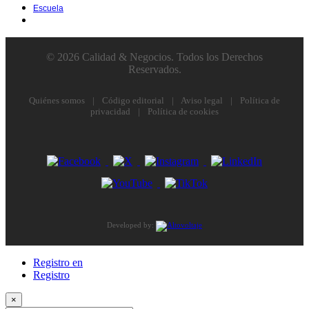
Escuela
© 2026 Calidad & Negocios. Todos los Derechos
Reservados.
Quiénes somos
|
Código editorial
|
Aviso legal
|
Política de
privacidad
|
Política de cookies
Developed by:
Registro en
Registro
×