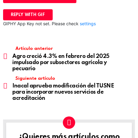
REPLY WITH
GIF
GIPHY App Key not set. Please check
settings
Artículo anterior
Agro creció 4.3% en febrero del 2025
impulsado por subsectores agrícola y
pecuario
Siguiente artículo
Inacal aprueba modificación del TUSNE
para incorporar nuevos servicios de
acreditación
¿Quieres más artículos como
NEWSLETTER