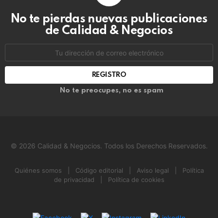
No te pierdas nuevas publicaciones
de Calidad & Negocios
Dirección
de
correo
electrónico:
No te preocupes, no es spam
© 2026 Calidad & Negocios. Todos los Derechos Reservados.
Quiénes somos
|
Código editorial
|
Aviso legal
|
Política
de privacidad
|
Política de cookies