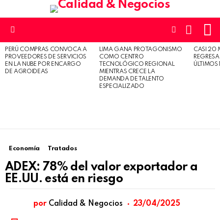
L
CARRO
SWITCH
SKIN
Menu
PERÚ COMPRAS CONVOCA A
LIMA GANA PROTAGONISMO
CASI 20 
ÚLTIMAS
PROVEEDORES DE SERVICIOS
COMO CENTRO
REGRESA
HISTORIAS
EN LA NUBE POR ENCARGO
TECNOLÓGICO REGIONAL
ÚLTIMOS 
DE AGROIDEAS
MIENTRAS CRECE LA
DEMANDA DE TALENTO
ESPECIALIZADO
Economía
Tratados
ADEX: 78% del valor exportador a
EE.UU. está en riesgo
por
Calidad & Negocios
23/04/2025