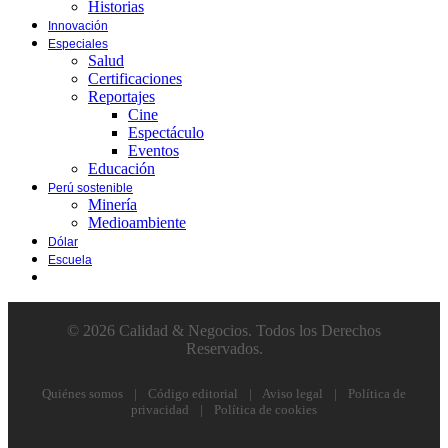
Historias
Innovación
Especiales
Salud
Certificaciones
Reportajes
Cine
Espectáculo
Eventos
Educación
Perú sostenible
Minería
Medioambiente
Dólar
Escuela
© 2026 Calidad & Negocios. Todos los Derechos
Reservados.
Quiénes somos
|
Código editorial
|
Aviso legal
|
Política de
privacidad
|
Política de cookies