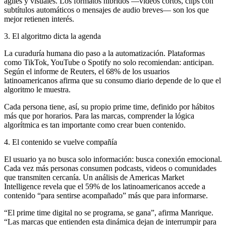
ágiles y visuales. Los formatos híbridos —videos cortos, clips con
subtítulos automáticos o mensajes de audio breves— son los que
mejor retienen interés.
3. El algoritmo dicta la agenda
La curaduría humana dio paso a la automatización. Plataformas
como TikTok, YouTube o Spotify no solo recomiendan: anticipan.
Según el informe de Reuters, el 68% de los usuarios
latinoamericanos afirma que su consumo diario depende de lo que el
algoritmo le muestra.
Cada persona tiene, así, su propio prime time, definido por hábitos
más que por horarios. Para las marcas, comprender la lógica
algorítmica es tan importante como crear buen contenido.
4. El contenido se vuelve compañía
El usuario ya no busca solo información: busca conexión emocional.
Cada vez más personas consumen podcasts, videos o comunidades
que transmiten cercanía. Un análisis de Americas Market
Intelligence revela que el 59% de los latinoamericanos accede a
contenido “para sentirse acompañado” más que para informarse.
“El prime time digital no se programa, se gana”, afirma Manrique.
“Las marcas que entienden esta dinámica dejan de interrumpir para