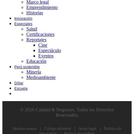
Marco legal
Emprendimiento
Historias
Innovación
Especiales
Salud
Certificaciones
Reportajes
Cine
Espectáculo
Eventos
Educación
Perú sostenible
Minería
Medioambiente
Dólar
Escuela
© 2026 Calidad & Negocios. Todos los Derechos
Reservados.
Quiénes somos
|
Código editorial
|
Aviso legal
|
Política de
privacidad
|
Política de cookies