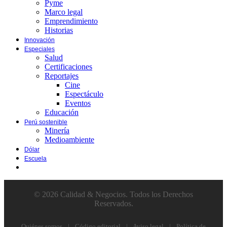
Pyme
Marco legal
Emprendimiento
Historias
Innovación
Especiales
Salud
Certificaciones
Reportajes
Cine
Espectáculo
Eventos
Educación
Perú sostenible
Minería
Medioambiente
Dólar
Escuela
© 2026 Calidad & Negocios. Todos los Derechos
Reservados.
Quiénes somos
|
Código editorial
|
Aviso legal
|
Política de