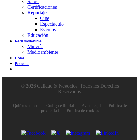
Salud
Certificaciones
Reportajes
Cine
Espectáculo
Eventos
Educación
Perú sostenible
Minería
Medioambiente
Dólar
Escuela
© 2026 Calidad & Negocios. Todos los Derechos
Reservados.
Quiénes somos
|
Código editorial
|
Aviso legal
|
Política de
privacidad
|
Política de cookies