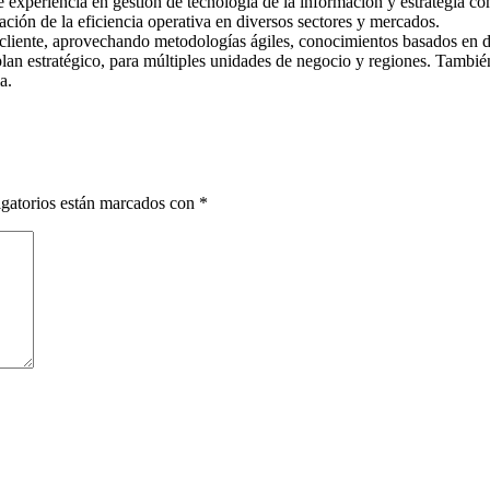
experiencia en gestión de tecnología de la información y estrategia co
ación de la eficiencia operativa en diversos sectores y mercados.
l cliente, aprovechando metodologías ágiles, conocimientos basados en 
 plan estratégico, para múltiples unidades de negocio y regiones. Tambi
a.
gatorios están marcados con
*