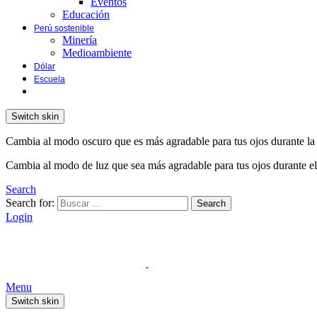
Eventos
Educación
Perú sostenible
Minería
Medioambiente
Dólar
Escuela
Switch skin
Cambia al modo oscuro que es más agradable para tus ojos durante la
Cambia al modo de luz que sea más agradable para tus ojos durante el
Search
Search for:
Search
Login
Menu
Switch skin